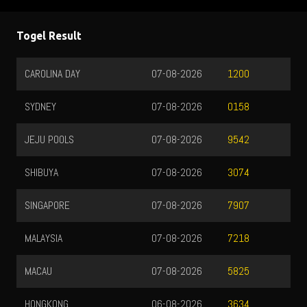
Togel Result
CAROLINA DAY
07-08-2026
1200
SYDNEY
07-08-2026
0158
JEJU POOLS
07-08-2026
9542
SHIBUYA
07-08-2026
3074
SINGAPORE
07-08-2026
7907
MALAYSIA
07-08-2026
7218
MACAU
07-08-2026
5825
HONGKONG
06-08-2026
3634