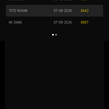
TOTO WUHAN
07-08-2026
8442
HK SIANG
07-08-2026
8867