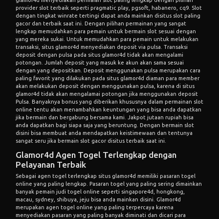
provider slot terbaik seperti pragmatic play, pgsoft, habanero, cq9. Slot
dengan tingkat winrate tertingi dapat anda mainkan disitus slot paling
gacor dan terbaik saat ini. Dengan pilihan permainan yang sangat
lengkap memudahkan para pemain untuk bermain slot sesuai dengan
yang mereka sukai. Untuk memudahkan para pemain untuk melakukan
transaksi, situs glamor4d menyediakan deposit via pulsa. Transaksi
deposit dengan pulsa pada situs glamor4d tidak akan mengalami
potongan. Jumlah deposit yang masuk ke akun akan sama sesuai
dengan yang depositkan. Deposit menggunakan pulsa merupakan cara
paling favorit yang dilakukan pada situs glamor4d diaman para member
akan melakukan deposit dengan menggunakan pulsa, karena di situs
glamor4d tidak akan mengalamai potongan jika menggunakan deposit
Pulsa. Banyaknya bonus yang diberikan khususnya dalam permainan slot
online tentu akan menambahkan keuntungan yang bisa anda dapatkan
jika bermain dan bergabung bersama kami. Jakpot jutaan rupiah bisa
anda dapatkan bagi siapa saja yang beruntung. Dengan bermain slot
disini bisa membuat anda mendapatkan keistimewaan dan tentunya
sangat seru jika bermain slot gacor disitus terbaik saat ini.
Glamor4d Agen Togel Terlengkap dengan
Pelayanan Terbaik
Sebagai agen togel terlengkap situs glamor4d memiliki pasaran togel
online yang paling lengkap. Pasaran togel yang paling sering dimainkan
banyak pemain judi togel online seperti singapore4d, hongkong,
macau, sydney, shibuya, jeju bisa anda mainkan disini. Glamor4d
merupakan agen togel online yang paling terpercaya karena
menyediakan pasaran yang paling banyak diminati dan dicari para