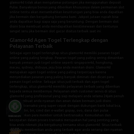
glamor4d tidak akan mengalamai potongan jika menggunakan deposit
Pulsa. Banyaknya bonus yang diberikan khususnya dalam permainan slot
online tentu akan menambahkan keuntungan yang bisa anda dapatkan
jika bermain dan bergabung bersama kami. Jakpot jutaan rupiah bisa
anda dapatkan bagi siapa saja yang beruntung. Dengan bermain slot
disini bisa membuat anda mendapatkan keistimewaan dan tentunya
sangat seru jika bermain slot gacor disitus terbaik saat ini.
Glamor4d Agen Togel Terlengkap dengan
Pelayanan Terbaik
Sebagai agen togel terlengkap situs glamor4d memiliki pasaran togel
online yang paling lengkap. Pasaran togel yang paling sering dimainkan
banyak pemain judi togel online seperti singapore4d, hongkong,
macau, sydney, shibuya, jeju bisa anda mainkan disini. Glamor4d
merupakan agen togel online yang paling terpercaya karena
menyediakan pasaran yang paling banyak diminati dan dicari para
pemain togel online. Sebagai situs judi terbaik dan agen togel
terlengkap, situs glamor4d memiliki pelayanan terbaik yang diberikan
kepada semua membernya. Pelayanan oleh customer servis di situs
glamor4d yang profesional yang siap melayani anda selama 24jam penuh
akan membuat anda nyaman dan aman dalam bermain judi disini.
Layanan transaksi yang super cepat dengan dukungan bank lokal bca,
bni, mandiri, bri, cimd dan e-wallet gopay, ovo, dana dan pulsa
memudahkan para member untuk bertransaksi. Kemudahan dan
kecepatan dalam proses transaksi merupakan hal yang penting yang
bisa anda nikmati jika bergabung bersama situs glamor4d. Situs terbaik
ini selalu memberikan anda yang terbaik agar anda senang dan nyaman