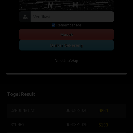
Remember Me
Masuk
Daftar Sekarang
Desktop
Wap
Togel Result
CAROLINA DAY
06-08-2026
9860
SYDNEY
05-08-2026
6199