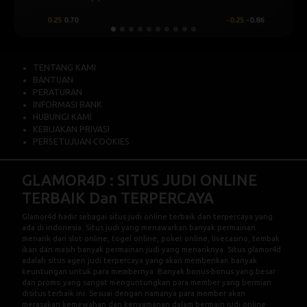
-0.25
-0.86
-0.25
0.99
TENTANG KAMI
BANTUAN
PERATURAN
INFORMASI BANK
HUBUNGI KAMI
KEBIJAKAN PRIVASI
PERSETUJUAN COOKIES
GLAMOR4D : SITUS JUDI ONLINE
TERBAIK Dan TERPERCAYA
Glamor4d
hadir sebagai situs judi online terbaik dan terpercaya yang
ada di indonesia. Situs judi yang menawarkan banyak permainan
menarik dari slot online, togel online, poker online, livecasino, tembak
ikan dan masih banyak permainan judi yang menariknya. Situs glamor4d
adalah situs agen judi terpercaya yang akan memberikan banyak
keuntungan untuk para membernya. Banyak bonus-bonus yang besar
dan promo yang sangat menguntungkan para member yang bermian
disitus terbaik ini. Sesuai dengan namanya para member akan
merasakan kemewahan dan kenyamanan dalam bermain judi online