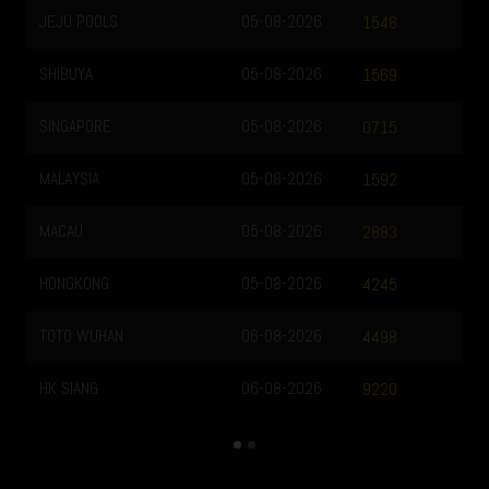
JEJU POOLS
05-08-2026
1548
SHIBUYA
05-08-2026
1569
SINGAPORE
05-08-2026
0715
MALAYSIA
05-08-2026
1592
MACAU
05-08-2026
2883
HONGKONG
05-08-2026
4245
TOTO WUHAN
06-08-2026
4498
HK SIANG
06-08-2026
9220